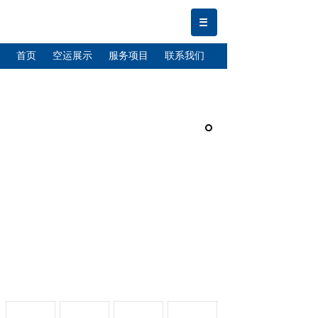
首页
空运展示
服务项目
联系我们
关于我们
虹桥机场
浦东机场
当天急件
价格目录