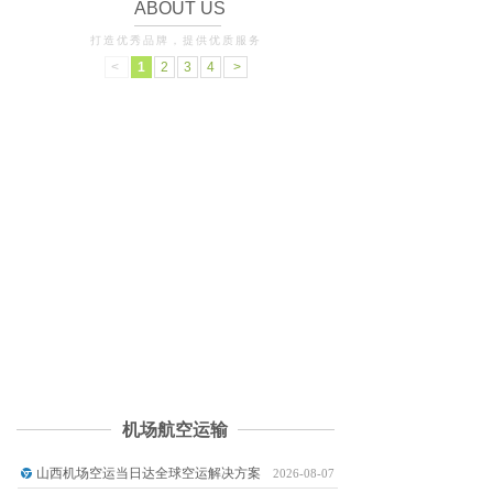
ABOUT US
打造优秀品牌，提供优质服务
<
1
2
3
4
>
全国机场航空当日达物流有限公司是经市工商局核准的企
业。经营范围广泛的第三方物流企业，集航空货运 、航空快
递、国际快递、国际空运、铁路、公路运输、仓储、包装、配
送、装卸、信息处理等为一体的股份制企业，并借鉴先进管理理
念推出机场航空货运后勤服务，为客户提供：空运当天件、航空
货运、机场航空货运、国内空运、空运物流、宠物空运、航空托
运、东方宠物托运、机场航空快运、航空运输、航空快递、国际
快递……
了解更多
机场航空运输
山西机场空运当日达全球空运解决方案
2026-08-07