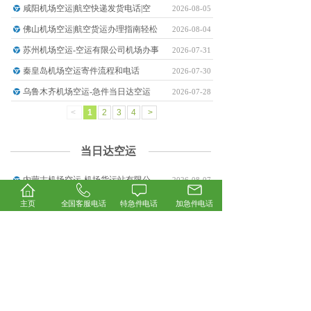
咸阳机场空运|航空快递发货电话|空
2026-08-05
佛山机场空运|航空货运办理指南轻松
2026-08-04
苏州机场空运-空运有限公司机场办事
2026-07-31
秦皇岛机场空运寄件流程和电话
2026-07-30
乌鲁木齐机场空运-急件当日达空运
2026-07-28
<
1
2
3
4
>
当日达空运
内蒙古机场空运-机场货运站有限公
2026-08-07
喀什机场空运-机场货运部地址在哪
2026-08-06
主页
全国客服电话
特急件电话
加急件电话
东莞机场空运|机场空运公司物流服
2026-08-04
舟山机场空运怎么寄件一站式航空货
2026-08-03
包头机场空运怎么寄-飞机知识分享
2026-07-30
宁波机场空运-AirCargo机
2026-07-29
<
1
2
3
4
>