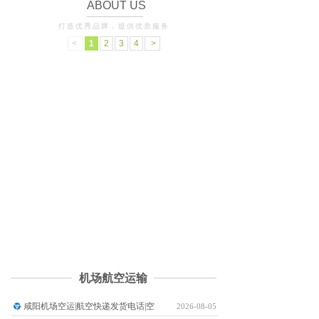
ABOUT US
打造优秀品牌，提供优质服务
<
1
2
3
4
>
全国机场航空当日达物流有限公司是经市工商局核准的企
业。经营范围广泛的第三方物流企业，集航空货运 、航空快
递、国际快递、国际空运、铁路、公路运输、仓储、包装、配
送、装卸、信息处理等为一体的股份制企业，并借鉴先进管理理
念推出机场航空货运后勤服务，为客户提供：空运当天件、航空
货运、机场航空货运、国内空运、空运物流、宠物空运、航空托
运、东方宠物托运、机场航空快运、航空运输、航空快递、国际
快递……
了解更多
机场航空运输
咸阳机场空运|航空快递发货电话|空
2026-08-05