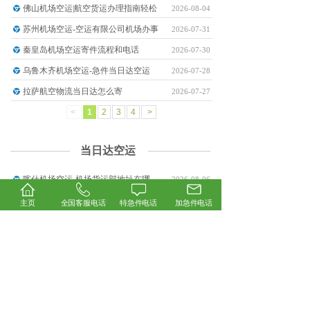
佛山机场空运|航空货运办理指南轻松
2026-08-04
苏州机场空运-空运有限公司机场办事
2026-07-31
秦皇岛机场空运寄件流程和电话
2026-07-30
乌鲁木齐机场空运-急件当日达空运
2026-07-28
拉萨航空物流当日达怎么寄
2026-07-27
<
1
2
3
4
>
当日达空运
喀什机场空运-机场货运部地址在哪
2026-08-06
东莞机场空运|机场空运公司物流服
2026-08-04
主页
全国客服电话
特急件电话
加急件电话
舟山机场空运怎么寄件一站式航空货
2026-08-03
包头机场空运怎么寄-飞机知识分享
2026-07-30
宁波机场空运-AirCargo机
2026-07-29
西安航空物流-航空件当日达
2026-07-27
<
1
2
3
4
>